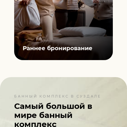
ной
П
Раннее
бронирование
К
БАННЫЙ КОМПЛЕКС В СУЗДАЛЕ
Самый большой в
мире
банный
комплекс