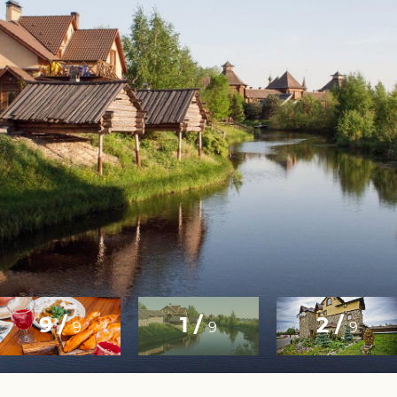
9 /
1 /
2 /
9
9
9