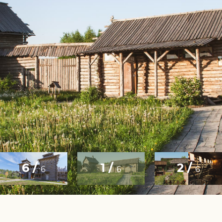
6 /
1 /
2 /
6
6
6