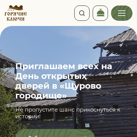
Приглашаем всех
на
День открытых
дверей
в «Щурово
городище»
Не пропустите шанс прикоснуться к
истории!