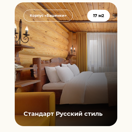
2
17 м2
Корпус «Башенки»
Стандарт
Русский стиль
Э