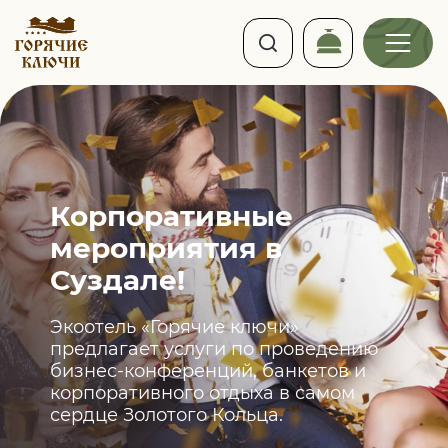
Корпоративные
мероприятия
в
Суздале!
Экоотель «Горячие ключи»
предлагает услуги по проведению
бизнес-конференций, банкетов и
корпоративного отдыха в самом
сердце Золотого Кольца.