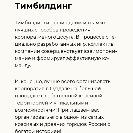
Тимбилдинг
Тимбилдинги стали одним из самых
лучших способов проведения
корпоративного досуга. В про­цес­се спе­
ци­аль­но раз­ра­бо­тан­ных игр, кол­лек­тив
ком­па­нии со­вер­шенс­тву­ет вза­имо­по­ни­
ма­ние и фор­ми­ру­ет эф­фек­тив­ную ко­
ман­ду.
И, конечно, лучше всего организовать
корпоратив в Суздале на большой
площадке с собственной красивой
территорией и уникальными
возможностями! Приглашаем вас
организовать его в одном из самых
красивых и древних городов России с
богатой историей!