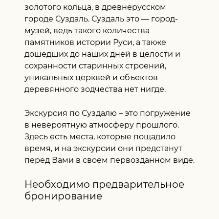
золотого кольца, в древнерусском
городе Суздаль. Суздаль это — город-
Выберите время
музей, ведь такого количества
12:00
памятников истории Руси, а также
дошедших до наших дней в целости и
сохранности старинных строений,
уникальных церквей и объектов
деревянного зодчества нет нигде.
Экскурсия по Суздалю – это погружение
в невероятную атмосферу прошлого.
Здесь есть места, которые пощадило
время, и на экскурсии они предстанут
перед Вами в своем первозданном виде.
Отправить
Необходимо предварительное
Безопасное бронирование,
сохранность персональных данных.
бронирование
Нажимая кнопку «Отправить», я даю свое согласие на
обработку моих персональных данных, в соответствии с
федеральным законом от 27.07.2006 года №152-ФЗ «О