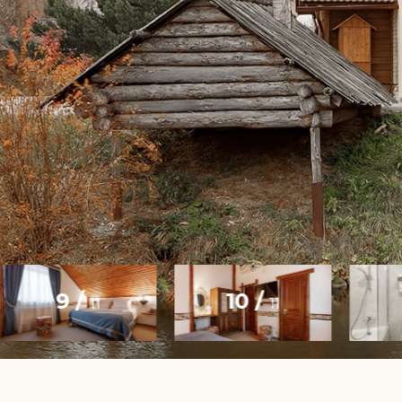
9 /
10 /
11
11