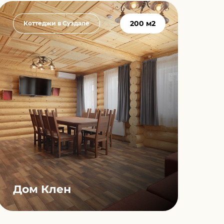
200 м2
Коттеджи в Суздале
Дом Клен
С