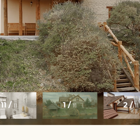
11 /
1 /
2 /
11
11
11