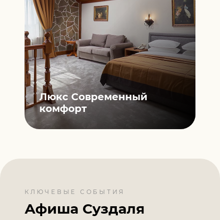
Люкс Современный
П
ый
комфорт
к
КЛЮЧЕВЫЕ СОБЫТИЯ
Афиша Суздаля