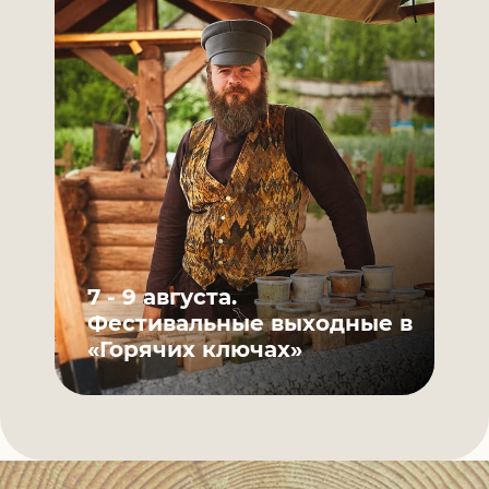
ние
7 - 9 августа.
Ф
Фестивальные выходные в
т
«Горячих ключах»
«