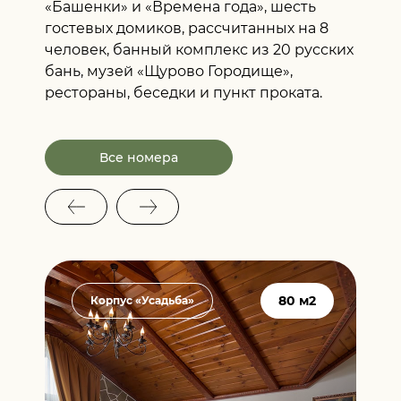
«Башенки» и «Времена года», шесть
гостевых домиков, рассчитанных на 8
человек, банный комплекс из 20 русских
бань, музей «Щурово Городище»,
рестораны, беседки и пункт проката.
Все номера
2
80 м2
Корпус «Усадьба»