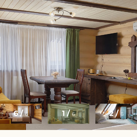
6 /
1 /
2 /
6
6
6