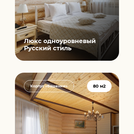
Люкс одноуровневый
Русский стиль
80 м2
Корпус «Башенки»