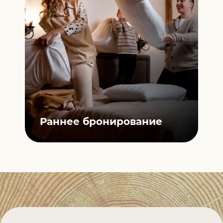
ной
П
Раннее
бронирование
К