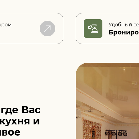
ором
Удобный с
Брониро
 где Вас
кухня и
ивое