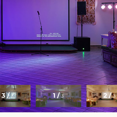
3 /
1 /
2 /
3
3
3