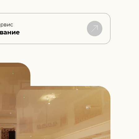
ервис
вание