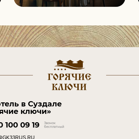
тель в Суздале
ячие ключи»
0 100 09 19
Звонок
бесплатный
@GK33RUS.RU