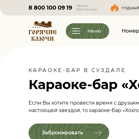
Звонок
8 800 100 09 19
8 Августа - Яркий ежегодный фестиваль «Лето 
бесплатный
Номер
Меню
КАРАОКЕ-БАР В СУЗДАЛЕ
Караоке-бар «
Если Вы хотите провести время с друзьям
настоящей звездой, то караоке-бар «Хохло
Забронировать