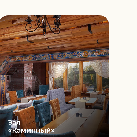
Зал
З
«Каминный»
«