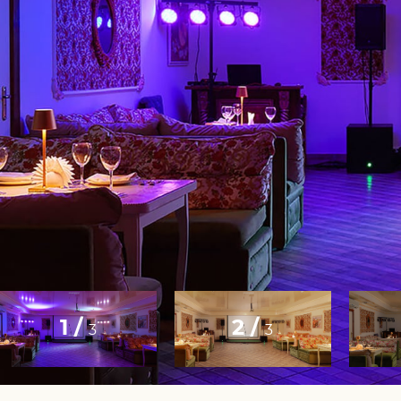
1 /
2 /
3
3