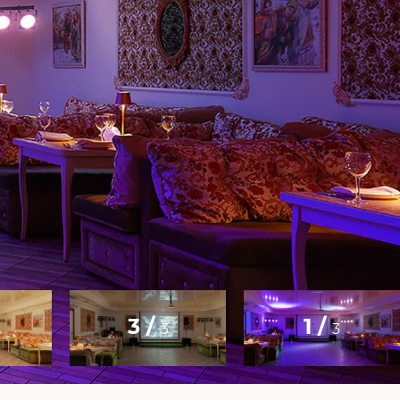
3 /
1 /
3
3