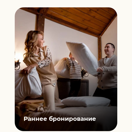
ной
П
Раннее
бронирование
К