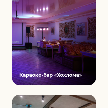
Караоке-бар
«Хохлома»