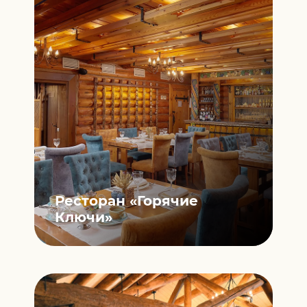
Ресторан
«Горячие
Ключи»