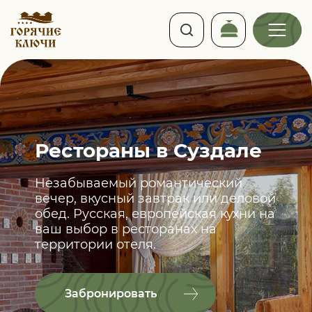
Рестораны в Суздале
Незабываемый романтический
вечер, вкусный завтрак или деловой
обед. Русская, европейская кухни на
ваш выбор в ресторанах на
территории отеля.
Забронировать