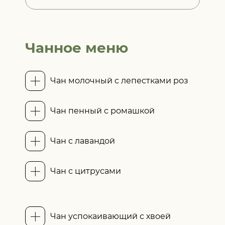
Чанное меню
Чан молочный с лепестками роз
Чан пенный с ромашкой
Чан с лавандой
Чан с цитрусами
Чан успокаивающий с хвоей